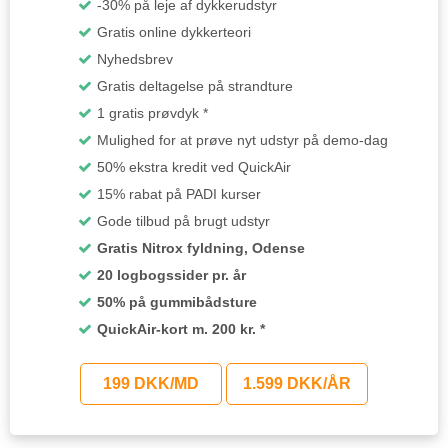
-30% på leje af dykkerudstyr
Gratis online dykkerteori
Nyhedsbrev
Gratis deltagelse på strandture
1 gratis prøvdyk *
Mulighed for at prøve nyt udstyr på demo-dag
50% ekstra kredit ved QuickAir
15% rabat på PADI kurser
Gode tilbud på brugt udstyr
Gratis Nitrox fyldning, Odense
20 logbogssider pr. år
50% på gummibådsture
QuickAir-kort m. 200 kr. *
199 DKK/MD
1.599 DKK/ÅR