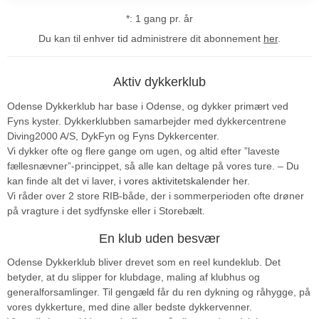
*: 1 gang pr. år
Du kan til enhver tid administrere dit abonnement
her
.
Aktiv dykkerklub
Odense Dykkerklub har base i Odense, og dykker primært ved
Fyns kyster. Dykkerklubben samarbejder med dykkercentrene
Diving2000 A/S, DykFyn og Fyns Dykkercenter.
Vi dykker ofte og flere gange om ugen, og altid efter ”laveste
fællesnævner”-princippet, så alle kan deltage på vores ture. – Du
kan finde alt det vi laver,
i vores aktivitetskalender her
.
Vi råder over 2 store RIB-både, der i sommerperioden ofte drøner
på vragture i det sydfynske eller i Storebælt.
En klub uden besvær
Odense Dykkerklub bliver drevet som en reel kundeklub. Det
betyder, at du slipper for klubdage, maling af klubhus og
generalforsamlinger. Til gengæld får du ren dykning og råhygge, på
vores dykkerture, med dine aller bedste dykkervenner.