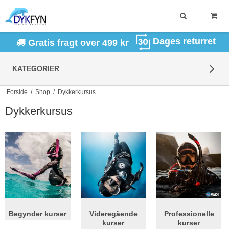
Dages returret
Gratis fragt over 499 kr
KATEGORIER
Forside
/
Shop
/
Dykkerkursus
Dykkerkursus
Begynder kurser
Videregående
Professionelle
kurser
kurser