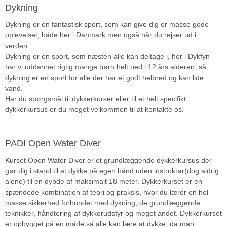
Dykning
Dykning er en fantastisk sport, som kan give dig er masse gode
oplevelser, både her i Danmark men også når du rejser ud i
verden.
Dykning er en sport, som næsten alle kan deltage i, her i Dykfyn
har vi uddannet rigtig mange børn helt ned i 12 års alderen, så
dykning er en sport for alle der har et godt helbred og kan lide
vand.
Har du spørgsmål til dykkerkurser eller til et helt specifikt
dykkerkursus er du meget velkommen til at kontakte os.
PADI Open Water Diver
Kurset Open Water Diver er et grundlæggende
dykkerkursus
der
gør dig i stand til at dykke på egen hånd uden instruktør(dog aldrig
alene) til en dybde af maksimalt 18 meter. Dykkerkurset er en
spændede kombination af teori og praksis, hvor du lærer en hel
masse sikkerhed forbundet med dykning, de grundlæggende
teknikker, håndtering af dykkerudstyr og meget andet. Dykkerkurset
er opbygget på en måde så alle kan lære at dykke, da man