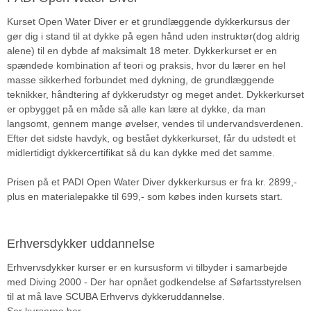
Kurset Open Water Diver er et grundlæggende
dykkerkursus
der
gør dig i stand til at dykke på egen hånd uden instruktør(dog aldrig
alene) til en dybde af maksimalt 18 meter. Dykkerkurset er en
spændede kombination af teori og praksis, hvor du lærer en hel
masse sikkerhed forbundet med dykning, de grundlæggende
teknikker, håndtering af dykkerudstyr og meget andet. Dykkerkurset
er opbygget på en måde så alle kan lære at dykke, da man
langsomt, gennem mange øvelser, vendes til undervandsverdenen.
Efter det sidste havdyk, og bestået dykkerkurset, får du udstedt et
midlertidigt
dykkercertifikat
så du kan dykke med det samme.
Prisen på et PADI Open Water Diver dykkerkursus er fra kr. 2899,-
plus en materialepakke til 699,- som købes inden kursets start.
Erhversdykker uddannelse
Erhvervsdykker kurser
er en kursusform vi tilbyder i samarbejde
med Diving 2000 - Der har opnået godkendelse af Søfartsstyrelsen
til at må lave
SCUBA Erhvervs dykkeruddannelse
.
Ser kurserne her.