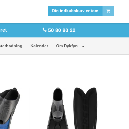
FORSIDE
SHOP
Din indkøbskurv er tom
ret
50 80 80 22
nterbadning
Kalender
Om Dykfyn