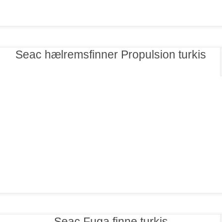
Seac hælremsfinner Propulsion turkis
Seac Fuga finne turkis