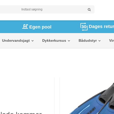
Dages retur
Egen pool
Undervandsjagt
Dykkerkursus
Bådudstyr
Vi