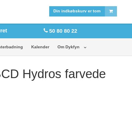
FORSIDE
SHOP
Din indkøbskurv er tom
ret
50 80 80 22
nterbadning
Kalender
Om Dykfyn
CD Hydros farvede