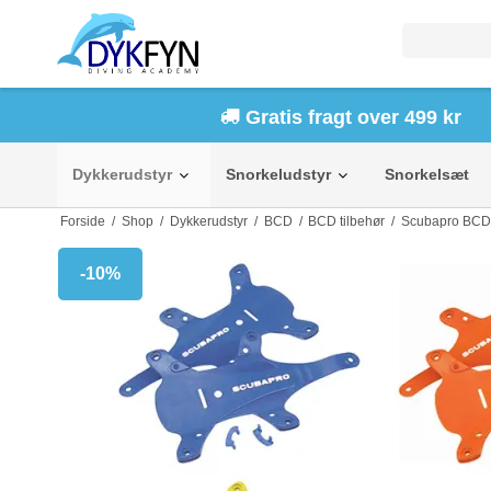
Gratis fragt over 499 kr
Dykkerudstyr
Snorkeludstyr
Snorkelsæt
Forside
/
Shop
/
Dykkerudstyr
/
BCD
/
BCD tilbehør
/
Scubapro BCD 
-10%