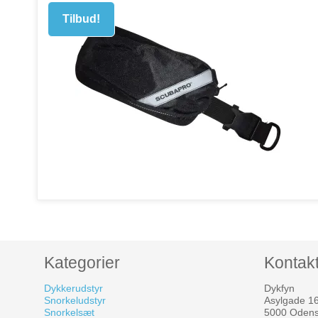
Tilbud!
Kategorier
Kontak
Dykkerudstyr
Dykfyn
Snorkeludstyr
Asylgade 1
Snorkelsæt
5000 Oden