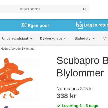
Dages retur
Egen pool
Undervandsjagt
Dykkerkursus
Bådudstyr
Vi
Hydros farvede Blylommer
Scubapro B
Blylommer
Normalpris
375 kr
338 kr
Levering 1 - 3 dage