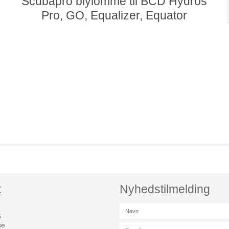
Scubapro blylomme til BCD Hydros
Pro, GO, Equalizer, Equator
t
Nyhedstilmelding
6
se