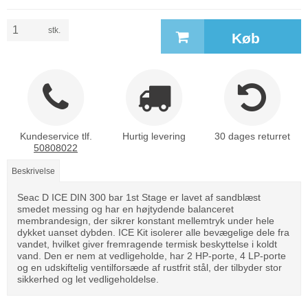
stk.
Køb
Kundeservice tlf.
Hurtig levering
30 dages returret
50808022
Beskrivelse
Seac D ICE DIN 300 bar 1st Stage er lavet af sandblæst
smedet messing og har en højtydende balanceret
membrandesign, der sikrer konstant mellemtryk under hele
dykket uanset dybden. ICE Kit isolerer alle bevægelige dele fra
vandet, hvilket giver fremragende termisk beskyttelse i koldt
vand. Den er nem at vedligeholde, har 2 HP-porte, 4 LP-porte
og en udskiftelig ventilforsæde af rustfrit stål, der tilbyder stor
sikkerhed og let vedligeholdelse.