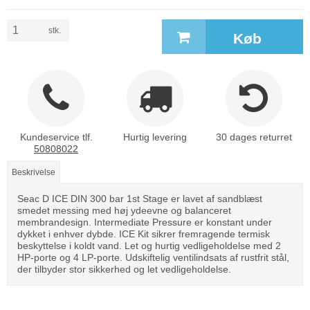
stk.
Køb
Kundeservice tlf.
Hurtig levering
30 dages returret
50808022
Beskrivelse
Seac D ICE DIN 300 bar 1st Stage er lavet af sandblæst
smedet messing med høj ydeevne og balanceret
membrandesign. Intermediate Pressure er konstant under
dykket i enhver dybde. ICE Kit sikrer fremragende termisk
beskyttelse i koldt vand. Let og hurtig vedligeholdelse med 2
HP-porte og 4 LP-porte. Udskiftelig ventilindsats af rustfrit stål,
der tilbyder stor sikkerhed og let vedligeholdelse.