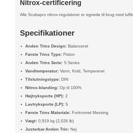
Nitrox-certificering
Alle Scubapro nitrox-regulatorer er egnede til brug med luf
Specifikationer
Anden Trins Design:
Balanceret
Første Trins Type:
Piston
Anden Trins Serie:
S Series
Vandtemperatur:
Varm, Kold, Tempereret
Tilslutningstype:
DIN
Nitrox-blanding:
Op til 100%
Højtryksporte (HP):
2
Lavtryksporte (LP):
5
Første Trins Materiale:
Forkromet Messing
Vægt:
0,919 kg (2,026 lb)
Justerbar Anden Trin:
Nej