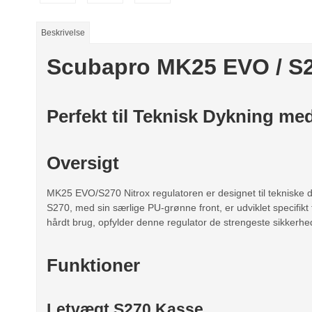
Beskrivelse
Scubapro MK25 EVO / S27
Perfekt til Teknisk Dykning me
Oversigt
MK25 EVO/S270 Nitrox regulatoren er designet til tekniske dy
S270, med sin særlige PU-grønne front, er udviklet specifikt t
hårdt brug, opfylder denne regulator de strengeste sikkerhed
Funktioner
Letvægt S270 Kasse