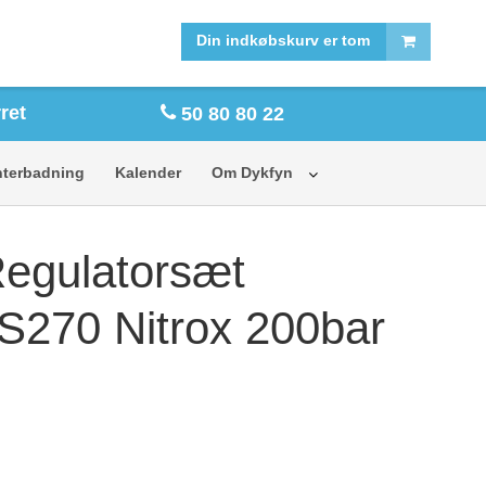
FORSIDE
SHOP
Din indkøbskurv er tom
ret
50 80 80 22
nterbadning
Kalender
Om Dykfyn
egulatorsæt
270 Nitrox 200bar