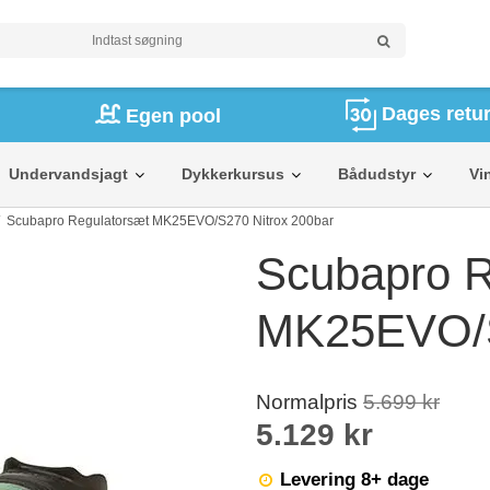
Dages retur
Egen pool
Undervandsjagt
Dykkerkursus
Bådudstyr
Vi
/
Scubapro Regulatorsæt MK25EVO/S270 Nitrox 200bar
Scubapro R
MK25EVO/S
Normalpris
5.699 kr
5.129 kr
Levering 8+ dage