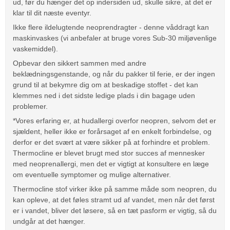
ud, før du hænger det op indersiden ud, skulle sikre, at det er
klar til dit næste eventyr.
Ikke flere ildelugtende neoprendragter - denne våddragt kan
maskinvaskes (vi anbefaler at bruge vores Sub-30 miljøvenlige
vaskemiddel).
Opbevar den sikkert sammen med andre
beklædningsgenstande, og når du pakker til ferie, er der ingen
grund til at bekymre dig om at beskadige stoffet - det kan
klemmes ned i det sidste ledige plads i din bagage uden
problemer.
*Vores erfaring er, at hudallergi overfor neopren, selvom det er
sjældent, heller ikke er forårsaget af en enkelt forbindelse, og
derfor er det svært at være sikker på at forhindre et problem.
Thermocline er blevet brugt med stor succes af mennesker
med neoprenallergi, men det er vigtigt at konsultere en læge
om eventuelle symptomer og mulige alternativer.
Thermocline stof virker ikke på samme måde som neopren, du
kan opleve, at det føles stramt ud af vandet, men når det først
er i vandet, bliver det løsere, så en tæt pasform er vigtig, så du
undgår at det hænger.