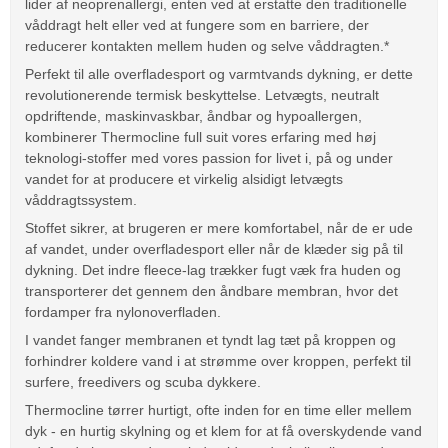
lider af neoprenallergi, enten ved at erstatte den traditionelle
våddragt helt eller ved at fungere som en barriere, der
reducerer kontakten mellem huden og selve våddragten.*
Perfekt til alle overfladesport og varmtvands dykning, er dette
revolutionerende termisk beskyttelse. Letvægts, neutralt
opdriftende, maskinvaskbar, åndbar og hypoallergen,
kombinerer Thermocline full suit vores erfaring med høj
teknologi-stoffer med vores passion for livet i, på og under
vandet for at producere et virkelig alsidigt letvægts
våddragtssystem.
Stoffet sikrer, at brugeren er mere komfortabel, når de er ude
af vandet, under overfladesport eller når de klæder sig på til
dykning. Det indre fleece-lag trækker fugt væk fra huden og
transporterer det gennem den åndbare membran, hvor det
fordamper fra nylonoverfladen.
I vandet fanger membranen et tyndt lag tæt på kroppen og
forhindrer koldere vand i at strømme over kroppen, perfekt til
surfere, freedivers og scuba dykkere.
Thermocline tørrer hurtigt, ofte inden for en time eller mellem
dyk - en hurtig skylning og et klem for at få overskydende vand