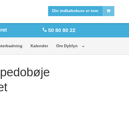
FORSIDE
SHOP
Din indkøbskurv er tom
ret
50 80 80 22
nterbadning
Kalender
Om Dykfyn
rpedobøje
et