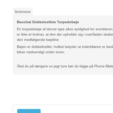
Beskrivelse
Beuchat Dobbelcellete Torpedobøje
En torpedobøje af denne type sikre synlighed for snorklere
er ikke et lovkrav, at den der opholder sig i overfladen skabe
den medfølgende bøjeline.
Bøjen er dobbeltcellet, hvilket betyder at inderblæren er be
bliver nødvendigt under turen.
Skal du på længere uv-jagt ture bør du kigge på Pluma flåden