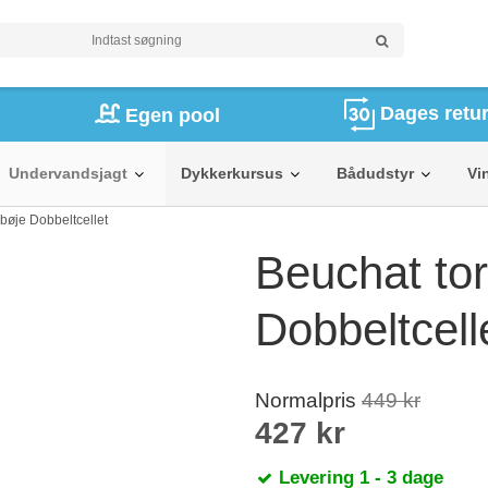
Dages retur
Egen pool
Undervandsjagt
Dykkerkursus
Bådudstyr
Vi
bøje Dobbeltcellet
Beuchat to
Dobbeltcell
Normalpris
449 kr
427 kr
Levering 1 - 3 dage