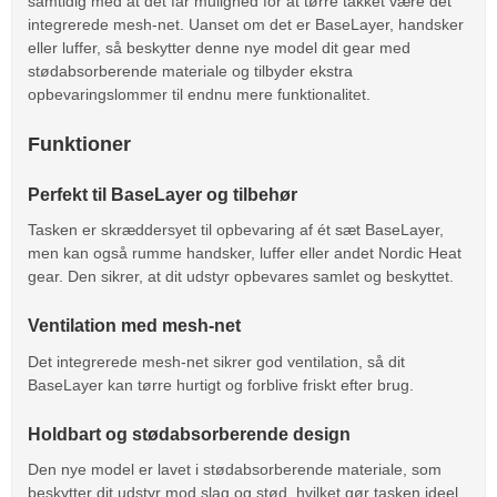
samtidig med at det får mulighed for at tørre takket være det
integrerede mesh-net. Uanset om det er BaseLayer, handsker
eller luffer, så beskytter denne nye model dit gear med
stødabsorberende materiale og tilbyder ekstra
opbevaringslommer til endnu mere funktionalitet.
Funktioner
Perfekt til BaseLayer og tilbehør
Tasken er skræddersyet til opbevaring af ét sæt BaseLayer,
men kan også rumme handsker, luffer eller andet Nordic Heat
gear. Den sikrer, at dit udstyr opbevares samlet og beskyttet.
Ventilation med mesh-net
Det integrerede mesh-net sikrer god ventilation, så dit
BaseLayer kan tørre hurtigt og forblive friskt efter brug.
Holdbart og stødabsorberende design
Den nye model er lavet i stødabsorberende materiale, som
beskytter dit udstyr mod slag og stød, hvilket gør tasken ideel