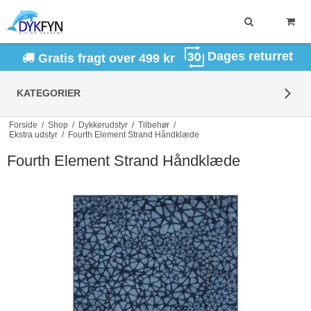
Dages returret
Gratis fragt over 499 kr
KATEGORIER
Forside
/
Shop
/
Dykkerudstyr
/
Tilbehør
/
Ekstra udstyr
/
Fourth Element Strand Håndklæde
Fourth Element Strand Håndklæde