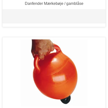
Danfender Mærkebøje / garnblåse