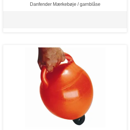
Danfender Mærkebøje / garnblåse