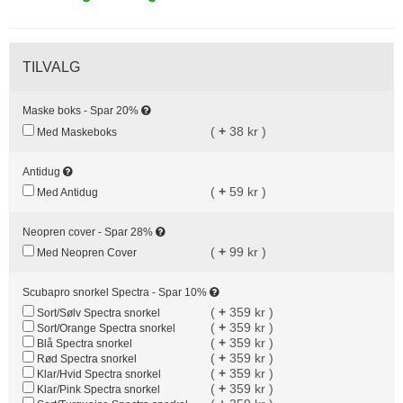
TILVALG
Maske boks - Spar 20%
(
+
38 kr )
Med Maskeboks
Antidug
(
+
59 kr )
Med Antidug
Neopren cover - Spar 28%
(
+
99 kr )
Med Neopren Cover
Scubapro snorkel Spectra - Spar 10%
(
+
359 kr )
Sort/Sølv Spectra snorkel
(
+
359 kr )
Sort/Orange Spectra snorkel
(
+
359 kr )
Blå Spectra snorkel
(
+
359 kr )
Rød Spectra snorkel
(
+
359 kr )
Klar/Hvid Spectra snorkel
(
+
359 kr )
Klar/Pink Spectra snorkel