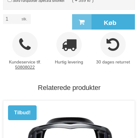
(
+
359 kr )
Sort/Turquoise Spectra snorkel
stk.
Køb
Kundeservice tlf.
Hurtig levering
30 dages returret
50808022
Relaterede produkter
Tilbud!