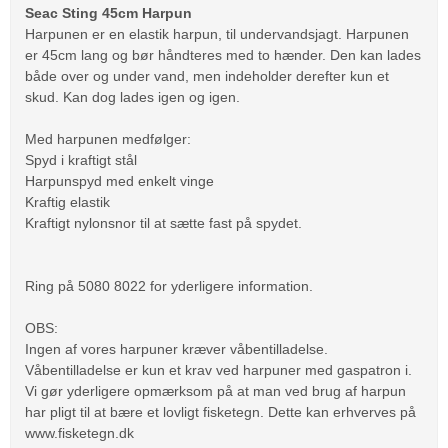
Seac Sting 45cm Harpun
Harpunen er en elastik harpun, til undervandsjagt. Harpunen
er 45cm lang og bør håndteres med to hænder. Den kan lades
både over og under vand, men indeholder derefter kun et
skud. Kan dog lades igen og igen.
Med harpunen medfølger:
Spyd i kraftigt stål
Harpunspyd med enkelt vinge
Kraftig elastik
Kraftigt nylonsnor til at sætte fast på spydet.
Ring på 5080 8022 for yderligere information.
OBS:
Ingen af vores harpuner kræver våbentilladelse.
Våbentilladelse er kun et krav ved harpuner med gaspatron i.
Vi gør yderligere opmærksom på at man ved brug af harpun
har pligt til at bære et lovligt fisketegn. Dette kan erhverves på
www.fisketegn.dk