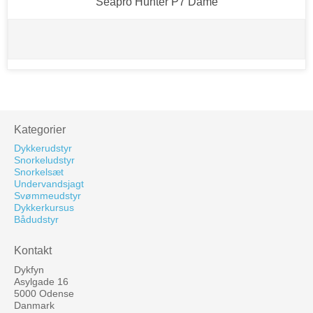
Seapro Hunter P7 Dame
Kategorier
Dykkerudstyr
Snorkeludstyr
Snorkelsæt
Undervandsjagt
Svømmeudstyr
Dykkerkursus
Bådudstyr
Kontakt
Dykfyn
Asylgade 16
5000 Odense
Danmark