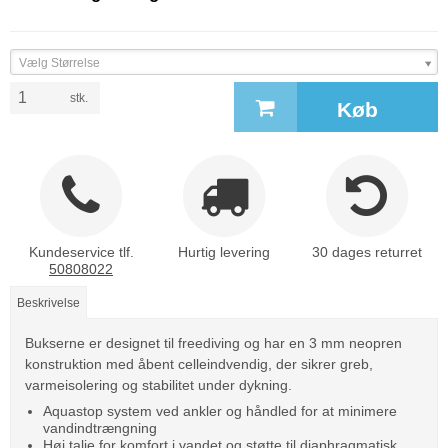
Vælg Størrelse
stk.
Køb
Kundeservice tlf.
Hurtig levering
30 dages returret
50808022
Beskrivelse
Bukserne er designet til freediving og har en 3 mm neopren
konstruktion med åbent celleindvendig, der sikrer greb,
varmeisolering og stabilitet under dykning.
Aquastop system ved ankler og håndled for at minimere
vandindtrængning
Høj talje for komfort i vandet og støtte til diaphragmatisk