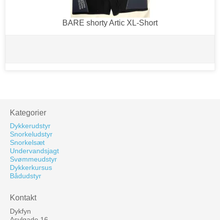
BARE shorty Artic XL-Short
Kategorier
Dykkerudstyr
Snorkeludstyr
Snorkelsæt
Undervandsjagt
Svømmeudstyr
Dykkerkursus
Bådudstyr
Kontakt
Dykfyn
Asylgade 16