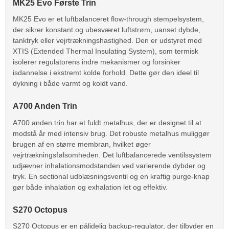
MK25 Evo Første Trin
MK25 Evo er et luftbalanceret flow-through stempelsystem,
der sikrer konstant og ubesværet luftstrøm, uanset dybde,
tanktryk eller vejrtrækningshastighed. Den er udstyret med
XTIS (Extended Thermal Insulating System), som termisk
isolerer regulatorens indre mekanismer og forsinker
isdannelse i ekstremt kolde forhold. Dette gør den ideel til
dykning i både varmt og koldt vand.
A700 Anden Trin
A700 anden trin har et fuldt metalhus, der er designet til at
modstå år med intensiv brug. Det robuste metalhus muliggør
brugen af en større membran, hvilket øger
vejrtrækningsfølsomheden. Det luftbalancerede ventilssystem
udjævner inhalationsmodstanden ved varierende dybder og
tryk. En sectional udblæsningsventil og en kraftig purge-knap
gør både inhalation og exhalation let og effektiv.
S270 Octopus
S270 Octopus er en pålidelig backup-regulator, der tilbyder en