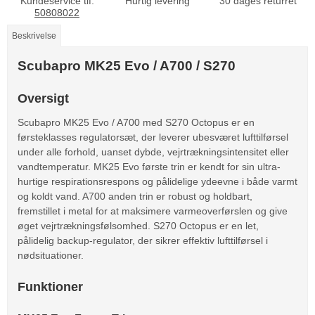
Kundeservice tlf.
Hurtig levering
30 dages returret
50808022
Beskrivelse
Scubapro MK25 Evo / A700 / S270
Oversigt
Scubapro MK25 Evo / A700 med S270 Octopus er en
førsteklasses regulatorsæt, der leverer ubesværet lufttilførsel
under alle forhold, uanset dybde, vejrtrækningsintensitet eller
vandtemperatur. MK25 Evo første trin er kendt for sin ultra-
hurtige respirationsrespons og pålidelige ydeevne i både varmt
og koldt vand. A700 anden trin er robust og holdbart,
fremstillet i metal for at maksimere varmeoverførslen og give
øget vejrtrækningsfølsomhed. S270 Octopus er en let,
pålidelig backup-regulator, der sikrer effektiv lufttilførsel i
nødsituationer.
Funktioner