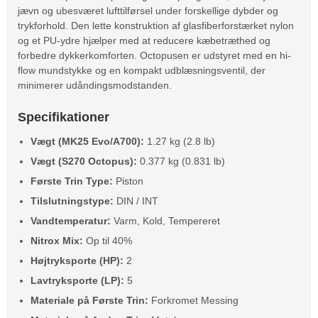
jævn og ubesværet lufttilførsel under forskellige dybder og
trykforhold. Den lette konstruktion af glasfiberforstærket nylon
og et PU-ydre hjælper med at reducere kæbetræthed og
forbedre dykkerkomforten. Octopusen er udstyret med en hi-
flow mundstykke og en kompakt udblæsningsventil, der
minimerer udåndingsmodstanden.
Specifikationer
Vægt (MK25 Evo/A700):
1.27 kg (2.8 lb)
Vægt (S270 Octopus):
0.377 kg (0.831 lb)
Første Trin Type:
Piston
Tilslutningstype:
DIN / INT
Vandtemperatur:
Varm, Kold, Tempereret
Nitrox Mix:
Op til 40%
Højtryksporte (HP):
2
Lavtryksporte (LP):
5
Materiale på Første Trin:
Forkromet Messing