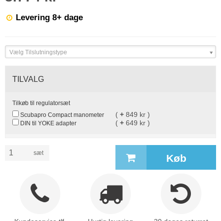
Levering 8+ dage
Vælg Tilslutningstype
TILVALG
Tilkøb til regulatorsæt
(
+
849 kr )
Scubapro Compact manometer
(
+
649 kr )
DIN til YOKE adapter
sæt
Køb