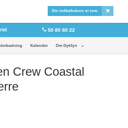
FORSIDE
SHOP
Din indkøbskurv er tom
ret
50 80 80 22
nterbadning
Kalender
Om Dykfyn
en Crew Coastal
erre