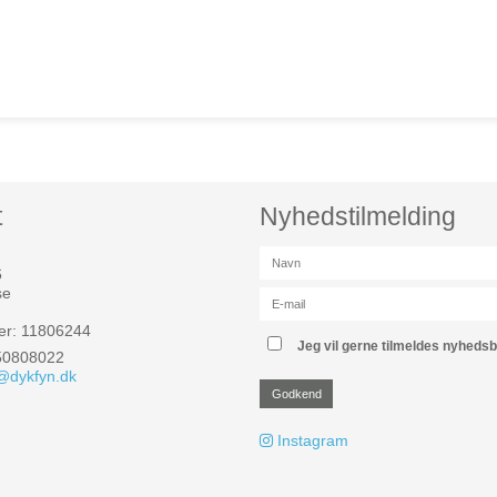
t
Nyhedstilmelding
6
se
r: 11806244
Jeg vil gerne tilmeldes nyheds
 50808022
@dykfyn.dk
Godkend
Instagram