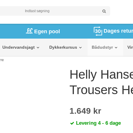
Dages retur
Egen pool
Undervandsjagt
Dykkerkursus
Bådudstyr
Vi
rre
Helly Hans
Trousers H
1.649 kr
Levering 4 - 6 dage