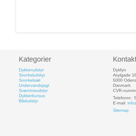
Kategorier
Kontak
Dykkerudstyr
Dykfyn
Snorkeludstyr
Asylgade 1
Snorkelsæt
5000 Oden
Undervandsjagt
Danmark
Svømmeudstyr
CVR-numme
Dykkerkursus
Telefonnr.:
Bådudstyr
E-mail
:
info
Sitemap