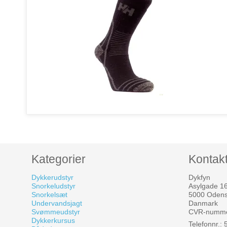
Kategorier
Kontak
Dykkerudstyr
Dykfyn
Snorkeludstyr
Asylgade 1
Snorkelsæt
5000 Oden
Undervandsjagt
Danmark
Svømmeudstyr
CVR-numme
Dykkerkursus
Telefonnr.: