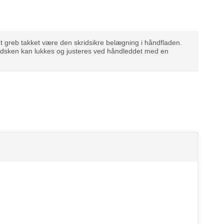
dt greb takket være den skridsikre belægning i håndfladen.
ndsken kan lukkes og justeres ved håndleddet med en