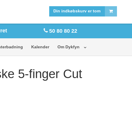
FORSIDE
SHOP
Din indkøbskurv er tom
ret
50 80 80 22
nterbadning
Kalender
Om Dykfyn
ke 5-finger Cut