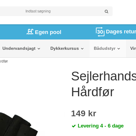
Dages retur
Egen pool
Undervandsjagt
Dykkerkursus
Bådudstyr
Vi
rdfør
Sejlerhands
Hårdfør
149 kr
Levering 4 - 6 dage