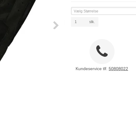
Vælg Størrelse
stk.
Kundeservice tlf.
50808022