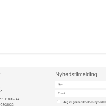
t
Nyhedstilmelding
6
se
r: 11806244
Jeg vil gerne tilmeldes nyheds
 50808022