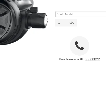
Vælg Model
stk.
Kundeservice tlf.
50808022