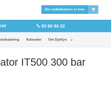
FORSIDE
SHOP
Din indkøbskurv er tom
ret
50 80 80 22
nterbadning
Kalender
Om Dykfyn
ator IT500 300 bar