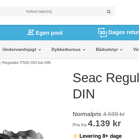
Dages retur
Egen pool
Undervandsjagt
Dykkerkursus
Bådudstyr
Vi
 Regulator IT500 300 bar DIN
Seac Regul
DIN
Normalpris
4.599 kr
4.139 kr
Pris fra
Levering 8+ dage