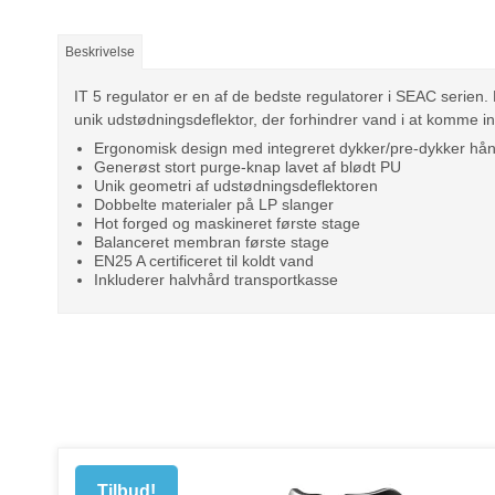
Beskrivelse
IT 5 regulator er en af de bedste regulatorer i SEAC serien
unik udstødningsdeflektor, der forhindrer vand i at komme in
Ergonomisk design med integreret dykker/pre-dykker hå
Generøst stort purge-knap lavet af blødt PU
Unik geometri af udstødningsdeflektoren
Dobbelte materialer på LP slanger
Hot forged og maskineret første stage
Balanceret membran første stage
EN25 A certificeret til koldt vand
Inkluderer halvhård transportkasse
Tilbud!